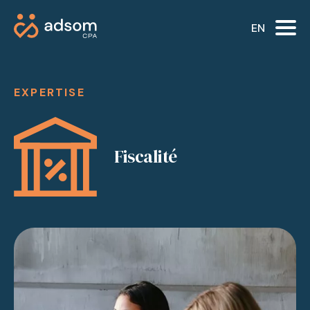
EN
Comptabilité et infonuagique
Service-conseil
EXPERTISE
Gestion financière
Certification
Fiscalité
TOUTES NOS EXPERTISES
Fiscalité