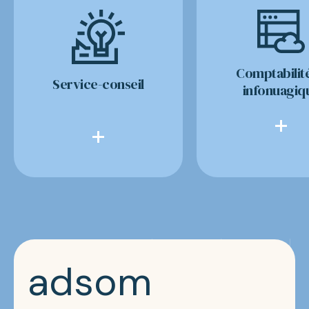
Comptabilité
Service-conseil
infonuagiq
adsom