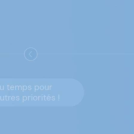
u temps pour
utres priorités !