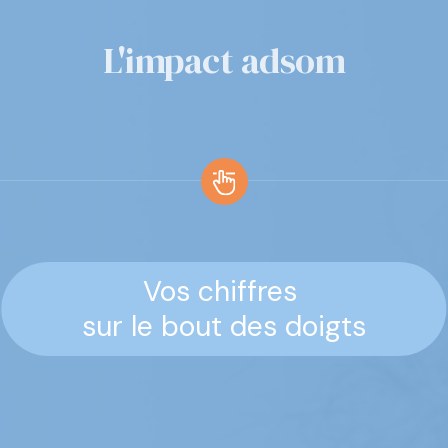
L'impact adsom
Vos chiffres
sur le bout des doigts