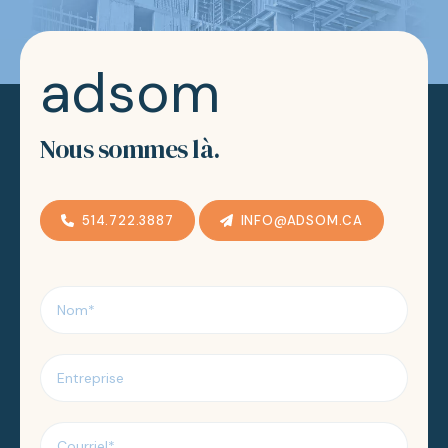
adsom
Nous sommes là.
514.722.3887
INFO@ADSOM.CA
Nom
*
Entreprise
Courriel
*