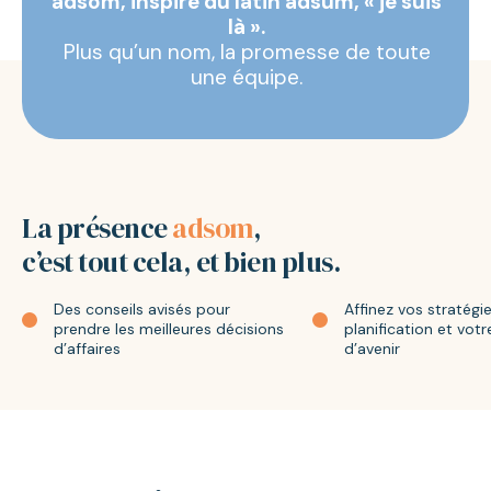
adsom, inspiré du latin adsum, « je suis
là ».
Plus qu’un nom, la promesse de toute
une équipe.
La présence
adsom
,
c’est tout cela, et bien plus.
Des conseils avisés pour
Affinez vos stratégie
prendre les meilleures décisions
planification et votr
d’affaires
d’avenir